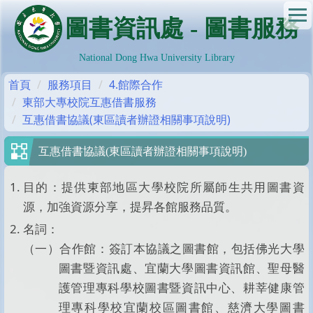
跳
圖書資訊處 - 圖書服務
到
主
要
National Dong Hwa University Library
內
首頁
服務項目
4.館際合作
容
東部大專校院互惠借書服務
區
互惠借書協議(東區讀者辦證相關事項說明)
互惠借書協議(東區讀者辦證相關事項說明)
目的：提供東部地區大學校院所屬師生共用圖書資
源，加強資源分享，提昇各館服務品質。
名詞：
（一）合作館：簽訂本協議之圖書館，包括佛光大學
圖書暨資訊處、宜蘭大學圖書資訊館、聖母醫
護管理專科學校圖書暨資訊中心、耕莘健康管
理專科學校宜蘭校區圖書館、慈濟大學圖書