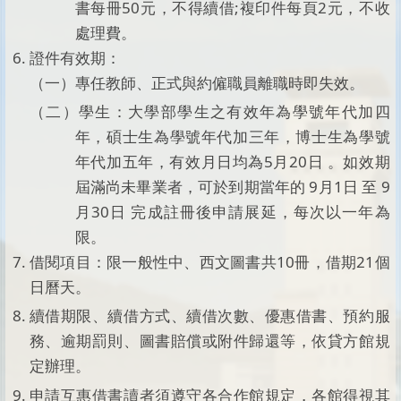
書每冊50元，不得續借;複印件每頁2元，不收
處理費。
證件有效期：
（一）專任教師、正式與約僱職員離職時即失效。
（二）學生：大學部學生之有效年為學號年代加四
年，碩士生為學號年代加三年，博士生為學號
年代加五年，有效月日均為5月20日 。如效期
屆滿尚未畢業者，可於到期當年的 9月1日 至 9
月30日 完成註冊後申請展延，每次以一年為
限。
借閱項目：限一般性中、西文圖書共10冊，借期21個
日曆天。
續借期限、續借方式、續借次數、優惠借書、預約服
務、逾期罰則、圖書賠償或附件歸還等，依貸方館規
定辦理。
申請互惠借書讀者須遵守各合作館規定，各館得視其