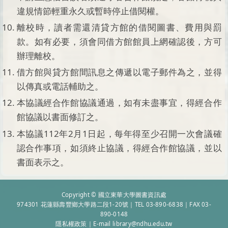
違規情節輕重永久或暫時停止借閱權。
離校時，讀者需還清貸方館的借閱圖書、費用與罰
款。如有必要，須會同借方館館員上網確認後，方可
辦理離校。
借方館與貸方館間訊息之傳遞以電子郵件為之，並得
以傳真或電話輔助之。
本協議經合作館協議通過，如有未盡事宜，得經合作
館協議以書面修訂之。
本協議112年2月1日起，每年得至少召開一次會議確
認合作事項，如須終止協議，得經合作館協議，並以
書面表示之。
Copyright © 國立東華大學圖書資訊處
974301 花蓮縣壽豐鄉大學路二段1-20號｜TEL 03-890-6838｜FAX 03-
890-0148
隱私權政策
｜E-mail
library@ndhu.edu.tw